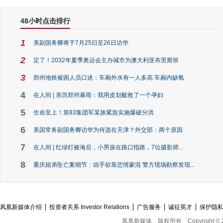
48小时点击排行
1
美副国务卿将于7月25日至26日访华
2
定了！2032年夏季奥运会主办城市为澳大利亚布里斯班
3
郑州地铁被困人员口述：车厢外水有一人多高 车厢内缺氧
4
在人间 | 亲历郑州暴雨：我用皮划艇救了一个孕妇
5
生命至上！第83集团军某旅紧急实施爆破分洪
6
美国常务副国务卿访华为何选在天津？外交部：两个原因
7
在人间 | 红绿灯被淹后，小男孩在路口指路，7位摄影师...
8
重庆姐弟坠亡案细节：凶手欲靠悲情蒙混 警方现场勘察发现...
凤凰新媒体介绍
投资者关系 Investor Relations
广告服务
诚征英才
保护隐
凤凰新媒体
版权所有
Copyright © 