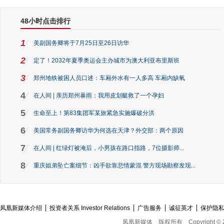
48小时点击排行
1
美副国务卿将于7月25日至26日访华
2
定了！2032年夏季奥运会主办城市为澳大利亚布里斯班
3
郑州地铁被困人员口述：车厢外水有一人多高 车厢内缺氧
4
在人间 | 亲历郑州暴雨：我用皮划艇救了一个孕妇
5
生命至上！第83集团军某旅紧急实施爆破分洪
6
美国常务副国务卿访华为何选在天津？外交部：两个原因
7
在人间 | 红绿灯被淹后，小男孩在路口指路，7位摄影师...
8
重庆姐弟坠亡案细节：凶手欲靠悲情蒙混 警方现场勘察发现...
凤凰新媒体介绍
投资者关系 Investor Relations
广告服务
诚征英才
保护隐
凤凰新媒体
版权所有
Copyright © 