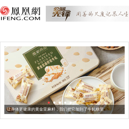
健康的黄金亚麻籽，我们把它加到了牛轧糖里
被列入佛家七