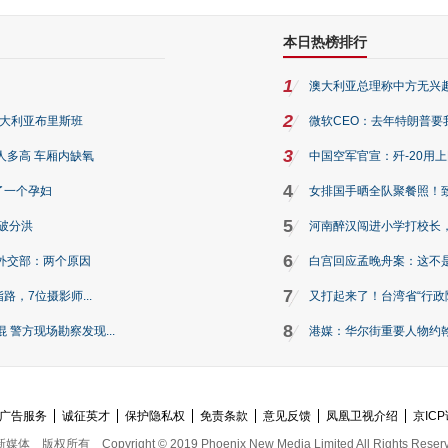
本日热榜排行
1
澳大利亚总理称中方无兴
2
澳大利亚布里斯班
微软CEO：去年特朗普要我们收
3
人多高 车厢内缺氧
中国空军官宣：歼-20用
4
了一个孕妇
女排国手晒全队聚餐照！
5
破分洪
河南醉汉闯进小学打校长，
6
外交部：两个原因
白宫回应孟晚舟案：这不
7
路，7位摄影师...
又打起来了！台湾省“行政院
8
警方现场勘察发现...
港媒：华尔街重要人物约翰·
广告服务
诚征英才
保护隐私权
免责条款
意见反馈
凤凰卫视介绍
京ICP
新媒体
版权所有
Copyright © 2019 Phoenix New Media Limited All Rights Reser