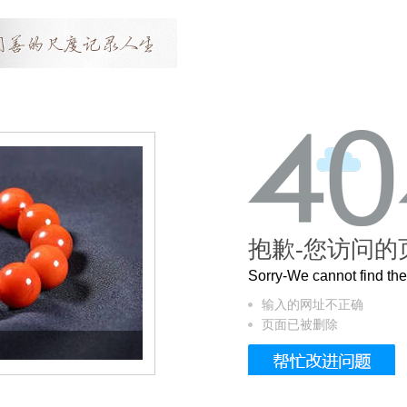
抱歉-您访问的
Sorry-We cannot find t
输入的网址不正确
页面已被删除
这个3.2米的长卷，还原了600岁的紫禁城