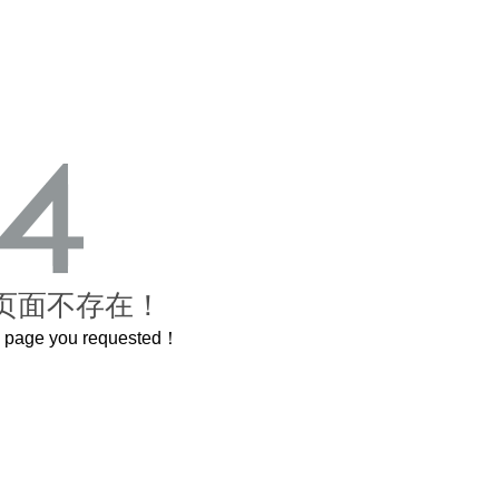
页面不存在！
he page you requested！
曲奇届的“爱马仕”把你的爱封在罐子里送给TA