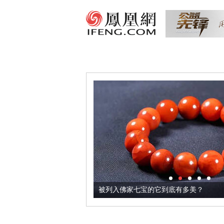
到了牛轧糖里
被列入佛家七宝的它到底有多美？