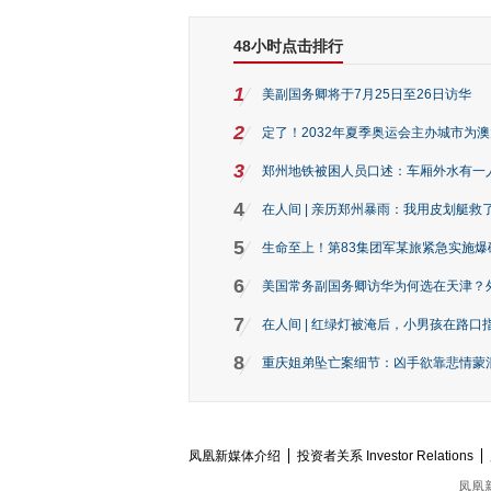
48小时点击排行
1
美副国务卿将于7月25日至26日访华
2
定了！2032年夏季奥运会主办城市为
3
郑州地铁被困人员口述：车厢外水有一
4
在人间 | 亲历郑州暴雨：我用皮划艇救
5
生命至上！第83集团军某旅紧急实施爆
6
美国常务副国务卿访华为何选在天津？
7
在人间 | 红绿灯被淹后，小男孩在路口指
8
重庆姐弟坠亡案细节：凶手欲靠悲情蒙混 
凤凰新媒体介绍
投资者关系 Investor Relations
凤凰