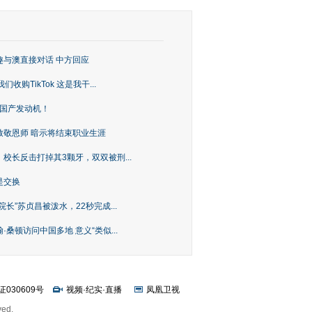
趣与澳直接对话 中方回应
购TikTok 这是我干...
上国产发动机！
致敬恩师 暗示将结束职业生涯
校长反击打掉其3颗牙，双双被刑...
是交换
长”苏贞昌被泼水，22秒完成...
桑顿访问中国多地 意义“类似...
证030609号
视频
·
纪实
·
直播
凤凰卫视
ved.