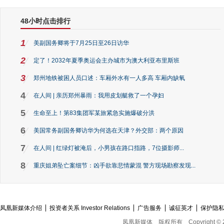
48小时点击排行
1
美副国务卿将于7月25日至26日访华
2
定了！2032年夏季奥运会主办城市为澳大利亚布里斯班
3
郑州地铁被困人员口述：车厢外水有一人多高 车厢内缺氧
4
在人间 | 亲历郑州暴雨：我用皮划艇救了一个孕妇
5
生命至上！第83集团军某旅紧急实施爆破分洪
6
美国常务副国务卿访华为何选在天津？外交部：两个原因
7
在人间 | 红绿灯被淹后，小男孩在路口指路，7位摄影师...
8
重庆姐弟坠亡案细节：凶手欲靠悲情蒙混 警方现场勘察发现...
凤凰新媒体介绍
投资者关系 Investor Relations
广告服务
诚征英才
保护隐
凤凰新媒体
版权所有
Copyright © 