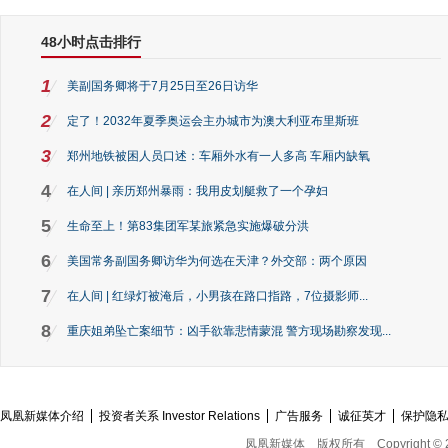
48小时点击排行
1
美副国务卿将于7月25日至26日访华
2
定了！2032年夏季奥运会主办城市为澳大利亚布里斯班
3
郑州地铁被困人员口述：车厢外水有一人多高 车厢内缺氧
4
在人间 | 亲历郑州暴雨：我用皮划艇救了一个孕妇
5
生命至上！第83集团军某旅紧急实施爆破分洪
6
美国常务副国务卿访华为何选在天津？外交部：两个原因
7
在人间 | 红绿灯被淹后，小男孩在路口指路，7位摄影师...
8
重庆姐弟坠亡案细节：凶手欲靠悲情蒙混 警方现场勘察发现...
凤凰新媒体介绍
投资者关系 Investor Relations
广告服务
诚征英才
保护隐
凤凰新媒体
版权所有
Copyright © 