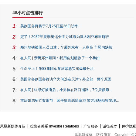
48小时点击排行
1
美副国务卿将于7月25日至26日访华
2
定了！2032年夏季奥运会主办城市为澳大利亚布里斯班
3
郑州地铁被困人员口述：车厢外水有一人多高 车厢内缺氧
4
在人间 | 亲历郑州暴雨：我用皮划艇救了一个孕妇
5
生命至上！第83集团军某旅紧急实施爆破分洪
6
美国常务副国务卿访华为何选在天津？外交部：两个原因
7
在人间 | 红绿灯被淹后，小男孩在路口指路，7位摄影师...
8
重庆姐弟坠亡案细节：凶手欲靠悲情蒙混 警方现场勘察发现...
凤凰新媒体介绍
投资者关系 Investor Relations
广告服务
诚征英才
保护隐
凤凰新媒体
版权所有
Copyright © 