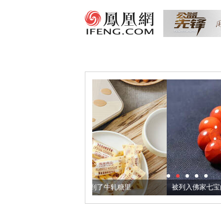
，我们把它加到了牛轧糖里
被列入佛家七宝的它到底有多美