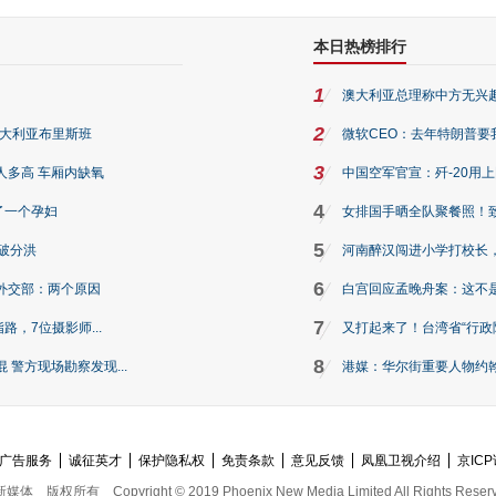
本日热榜排行
1
澳大利亚总理称中方无兴
2
澳大利亚布里斯班
微软CEO：去年特朗普要我们收
3
人多高 车厢内缺氧
中国空军官宣：歼-20用
4
了一个孕妇
女排国手晒全队聚餐照！
5
破分洪
河南醉汉闯进小学打校长，
6
外交部：两个原因
白宫回应孟晚舟案：这不
7
路，7位摄影师...
又打起来了！台湾省“行政院
8
警方现场勘察发现...
港媒：华尔街重要人物约翰·
广告服务
诚征英才
保护隐私权
免责条款
意见反馈
凤凰卫视介绍
京ICP
新媒体
版权所有
Copyright © 2019 Phoenix New Media Limited All Rights Reser