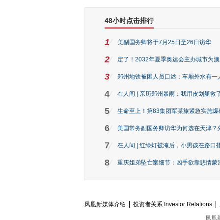
48小时点击排行
1
美副国务卿将于7月25日至26日访华
2
定了！2032年夏季奥运会主办城市为
3
郑州地铁被困人员口述：车厢外水有一
4
在人间 | 亲历郑州暴雨：我用皮划艇救
5
生命至上！第83集团军某旅紧急实施爆
6
美国常务副国务卿访华为何选在天津？
7
在人间 | 红绿灯被淹后，小男孩在路口指
8
重庆姐弟坠亡案细节：凶手欲靠悲情蒙混 
凤凰新媒体介绍
投资者关系 Investor Relations
凤凰