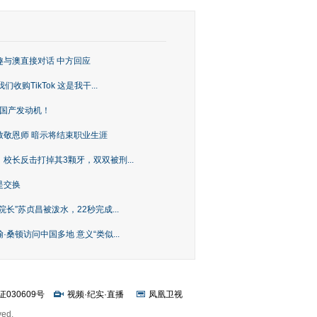
趣与澳直接对话 中方回应
购TikTok 这是我干...
上国产发动机！
致敬恩师 暗示将结束职业生涯
校长反击打掉其3颗牙，双双被刑...
是交换
长”苏贞昌被泼水，22秒完成...
桑顿访问中国多地 意义“类似...
证030609号
视频
·
纪实
·
直播
凤凰卫视
ved.