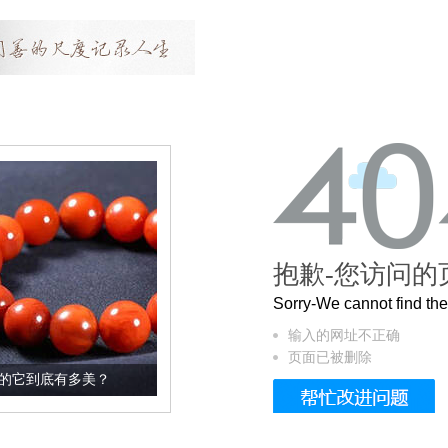
抱歉-您访问的
Sorry-We cannot find t
输入的网址不正确
页面已被删除
？
这个3.2米的长卷，还原了600岁的紫