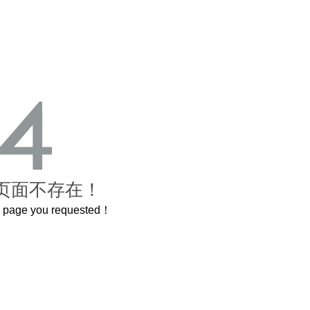
页面不存在！
he page you requested！
禁城
曲奇届的“爱马仕”把你的爱封在罐子里送给