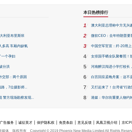
本日热榜排行
1
澳大利亚总理称中方无兴
2
澳大利亚布里斯班
微软CEO：去年特朗普要我们收
3
人多高 车厢内缺氧
中国空军官宣：歼-20用
4
了一个孕妇
女排国手晒全队聚餐照！
5
破分洪
河南醉汉闯进小学打校长，
6
外交部：两个原因
白宫回应孟晚舟案：这不
7
路，7位摄影师...
又打起来了！台湾省“行政院
8
警方现场勘察发现...
港媒：华尔街重要人物约翰·
广告服务
诚征英才
保护隐私权
免责条款
意见反馈
凤凰卫视介绍
京ICP
新媒体
版权所有
Copyright © 2019 Phoenix New Media Limited All Rights Reser