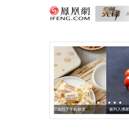
亚麻籽，我们把它加到了牛轧糖里
被列入佛家七宝的它到底