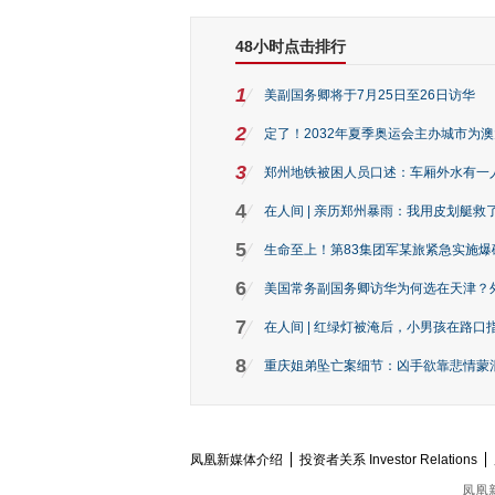
48小时点击排行
1
美副国务卿将于7月25日至26日访华
2
定了！2032年夏季奥运会主办城市为
3
郑州地铁被困人员口述：车厢外水有一
4
在人间 | 亲历郑州暴雨：我用皮划艇救
5
生命至上！第83集团军某旅紧急实施爆
6
美国常务副国务卿访华为何选在天津？
7
在人间 | 红绿灯被淹后，小男孩在路口指
8
重庆姐弟坠亡案细节：凶手欲靠悲情蒙混 
凤凰新媒体介绍
投资者关系 Investor Relations
凤凰