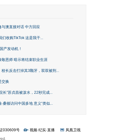
趣与澳直接对话 中方回应
购TikTok 这是我干...
上国产发动机！
致敬恩师 暗示将结束职业生涯
校长反击打掉其3颗牙，双双被刑...
是交换
长”苏贞昌被泼水，22秒完成...
桑顿访问中国多地 意义“类似...
证030609号
视频
·
纪实
·
直播
凤凰卫视
ved.