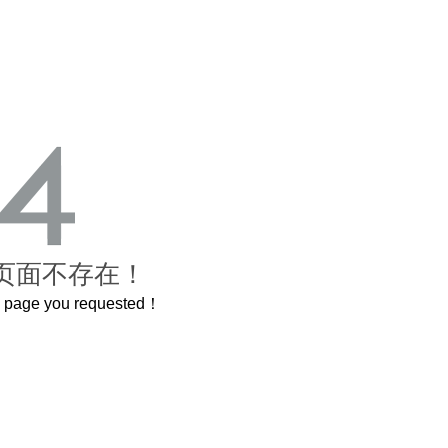
页面不存在！
he page you requested！
岁的紫禁城
曲奇届的“爱马仕”把你的爱封在罐子