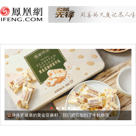
的黄金亚麻籽，我们把它加到了牛轧糖里
被列入佛家七宝的