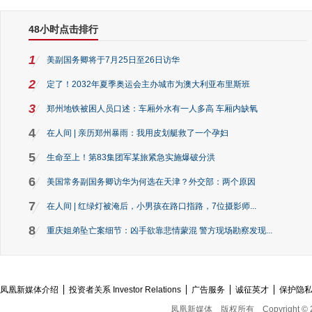
48小时点击排行
1
美副国务卿将于7月25日至26日访华
2
定了！2032年夏季奥运会主办城市为澳大利亚布里斯班
3
郑州地铁被困人员口述：车厢外水有一人多高 车厢内缺氧
4
在人间 | 亲历郑州暴雨：我用皮划艇救了一个孕妇
5
生命至上！第83集团军某旅紧急实施爆破分洪
6
美国常务副国务卿访华为何选在天津？外交部：两个原因
7
在人间 | 红绿灯被淹后，小男孩在路口指路，7位摄影师...
8
重庆姐弟坠亡案细节：凶手欲靠悲情蒙混 警方现场勘察发现...
凤凰新媒体介绍
投资者关系 Investor Relations
广告服务
诚征英才
保护隐
凤凰新媒体
版权所有
Copyright © 