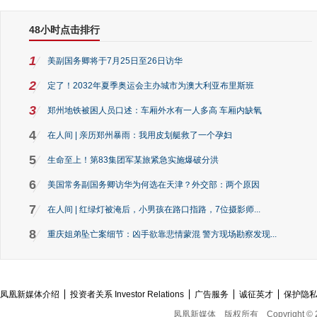
48小时点击排行
1
美副国务卿将于7月25日至26日访华
2
定了！2032年夏季奥运会主办城市为澳大利亚布里斯班
3
郑州地铁被困人员口述：车厢外水有一人多高 车厢内缺氧
4
在人间 | 亲历郑州暴雨：我用皮划艇救了一个孕妇
5
生命至上！第83集团军某旅紧急实施爆破分洪
6
美国常务副国务卿访华为何选在天津？外交部：两个原因
7
在人间 | 红绿灯被淹后，小男孩在路口指路，7位摄影师...
8
重庆姐弟坠亡案细节：凶手欲靠悲情蒙混 警方现场勘察发现...
凤凰新媒体介绍
投资者关系 Investor Relations
广告服务
诚征英才
保护隐
凤凰新媒体
版权所有
Copyright © 