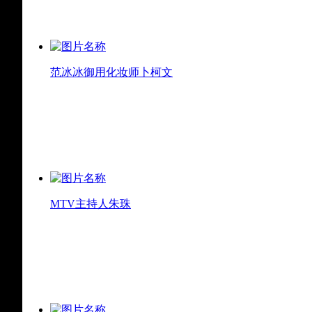
范冰冰御用化妆师卜柯文
MTV主持人朱珠