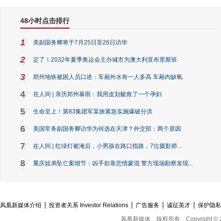
48小时点击排行
1
美副国务卿将于7月25日至26日访华
2
定了！2032年夏季奥运会主办城市为澳大利亚布里斯班
3
郑州地铁被困人员口述：车厢外水有一人多高 车厢内缺氧
4
在人间 | 亲历郑州暴雨：我用皮划艇救了一个孕妇
5
生命至上！第83集团军某旅紧急实施爆破分洪
6
美国常务副国务卿访华为何选在天津？外交部：两个原因
7
在人间 | 红绿灯被淹后，小男孩在路口指路，7位摄影师...
8
重庆姐弟坠亡案细节：凶手欲靠悲情蒙混 警方现场勘察发现...
凤凰新媒体介绍
投资者关系 Investor Relations
广告服务
诚征英才
保护隐
凤凰新媒体
版权所有
Copyright © 