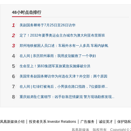
48小时点击排行
1
美副国务卿将于7月25日至26日访华
2
定了！2032年夏季奥运会主办城市为澳大利亚布里斯班
3
郑州地铁被困人员口述：车厢外水有一人多高 车厢内缺氧
4
在人间 | 亲历郑州暴雨：我用皮划艇救了一个孕妇
5
生命至上！第83集团军某旅紧急实施爆破分洪
6
美国常务副国务卿访华为何选在天津？外交部：两个原因
7
在人间 | 红绿灯被淹后，小男孩在路口指路，7位摄影师...
8
重庆姐弟坠亡案细节：凶手欲靠悲情蒙混 警方现场勘察发现...
凤凰新媒体介绍
投资者关系 Investor Relations
广告服务
诚征英才
保护隐
凤凰新媒体
版权所有
Copyright © 