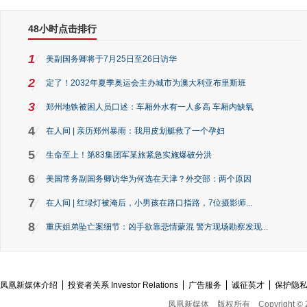
48小时点击排行
1
美副国务卿将于7月25日至26日访华
2
定了！2032年夏季奥运会主办城市为澳大利亚布里斯班
3
郑州地铁被困人员口述：车厢外水有一人多高 车厢内缺氧
4
在人间 | 亲历郑州暴雨：我用皮划艇救了一个孕妇
5
生命至上！第83集团军某旅紧急实施爆破分洪
6
美国常务副国务卿访华为何选在天津？外交部：两个原因
7
在人间 | 红绿灯被淹后，小男孩在路口指路，7位摄影师...
8
重庆姐弟坠亡案细节：凶手欲靠悲情蒙混 警方现场勘察发现...
凤凰新媒体介绍
投资者关系 Investor Relations
广告服务
诚征英才
保护隐
凤凰新媒体
版权所有
Copyright © 