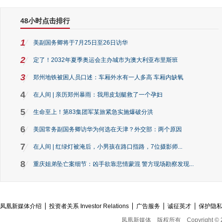
48小时点击排行
1
美副国务卿将于7月25日至26日访华
2
定了！2032年夏季奥运会主办城市为澳大利亚布里斯班
3
郑州地铁被困人员口述：车厢外水有一人多高 车厢内缺氧
4
在人间 | 亲历郑州暴雨：我用皮划艇救了一个孕妇
5
生命至上！第83集团军某旅紧急实施爆破分洪
6
美国常务副国务卿访华为何选在天津？外交部：两个原因
7
在人间 | 红绿灯被淹后，小男孩在路口指路，7位摄影师...
8
重庆姐弟坠亡案细节：凶手欲靠悲情蒙混 警方现场勘察发现...
凤凰新媒体介绍
投资者关系 Investor Relations
广告服务
诚征英才
保护隐
凤凰新媒体
版权所有
Copyright © 