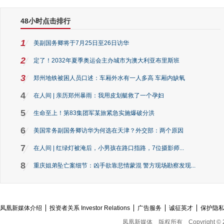
48小时点击排行
1
美副国务卿将于7月25日至26日访华
2
定了！2032年夏季奥运会主办城市为澳大利亚布里斯班
3
郑州地铁被困人员口述：车厢外水有一人多高 车厢内缺氧
4
在人间 | 亲历郑州暴雨：我用皮划艇救了一个孕妇
5
生命至上！第83集团军某旅紧急实施爆破分洪
6
美国常务副国务卿访华为何选在天津？外交部：两个原因
7
在人间 | 红绿灯被淹后，小男孩在路口指路，7位摄影师...
8
重庆姐弟坠亡案细节：凶手欲靠悲情蒙混 警方现场勘察发现...
凤凰新媒体介绍
投资者关系 Investor Relations
广告服务
诚征英才
保护隐
凤凰新媒体
版权所有
Copyright © 