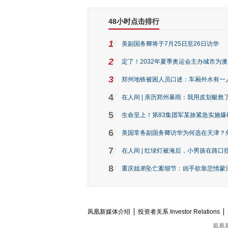
48小时点击排行
1
美副国务卿将于7月25日至26日访华
2
定了！2032年夏季奥运会主办城市为
3
郑州地铁被困人员口述：车厢外水有一
4
在人间 | 亲历郑州暴雨：我用皮划艇救
5
生命至上！第83集团军某旅紧急实施爆
6
美国常务副国务卿访华为何选在天津？
7
在人间 | 红绿灯被淹后，小男孩在路口指
8
重庆姐弟坠亡案细节：凶手欲靠悲情蒙混 
凤凰新媒体介绍
投资者关系 Investor Relations
凤凰