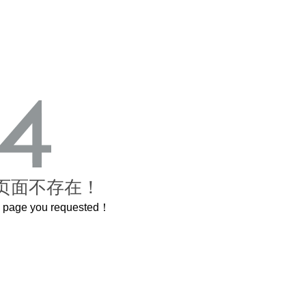
页面不存在！
he page you requested！
这个3.2米的长卷，还原了600岁的紫禁城
曲