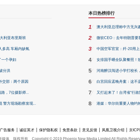
本日热榜排行
1
澳大利亚总理称中方无兴
2
澳大利亚布里斯班
微软CEO：去年特朗普要我们收
3
人多高 车厢内缺氧
中国空军官宣：歼-20用
4
了一个孕妇
女排国手晒全队聚餐照！
5
破分洪
河南醉汉闯进小学打校长，
6
外交部：两个原因
白宫回应孟晚舟案：这不
7
路，7位摄影师...
又打起来了！台湾省“行政院
8
警方现场勘察发现...
港媒：华尔街重要人物约翰·
广告服务
诚征英才
保护隐私权
免责条款
意见反馈
凤凰卫视介绍
京ICP
新媒体
版权所有
Copyright © 2019 Phoenix New Media Limited All Rights Reser