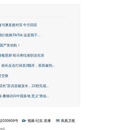
趣与澳直接对话 中方回应
购TikTok 这是我干...
上国产发动机！
致敬恩师 暗示将结束职业生涯
校长反击打掉其3颗牙，双双被刑...
是交换
长”苏贞昌被泼水，22秒完成...
桑顿访问中国多地 意义“类似...
证030609号
视频
·
纪实
·
直播
凤凰卫视
ved.