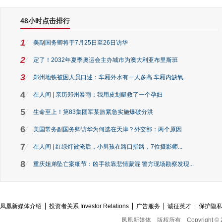
48小时点击排行
1
美副国务卿将于7月25日至26日访华
2
定了！2032年夏季奥运会主办城市为澳大利亚布里斯班
3
郑州地铁被困人员口述：车厢外水有一人多高 车厢内缺氧
4
在人间 | 亲历郑州暴雨：我用皮划艇救了一个孕妇
5
生命至上！第83集团军某旅紧急实施爆破分洪
6
美国常务副国务卿访华为何选在天津？外交部：两个原因
7
在人间 | 红绿灯被淹后，小男孩在路口指路，7位摄影师...
8
重庆姐弟坠亡案细节：凶手欲靠悲情蒙混 警方现场勘察发现...
凤凰新媒体介绍
投资者关系 Investor Relations
广告服务
诚征英才
保护隐
凤凰新媒体
版权所有
Copyright © 