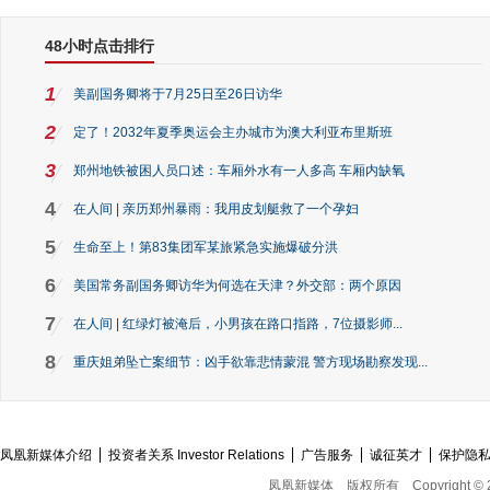
48小时点击排行
1
美副国务卿将于7月25日至26日访华
2
定了！2032年夏季奥运会主办城市为澳大利亚布里斯班
3
郑州地铁被困人员口述：车厢外水有一人多高 车厢内缺氧
4
在人间 | 亲历郑州暴雨：我用皮划艇救了一个孕妇
5
生命至上！第83集团军某旅紧急实施爆破分洪
6
美国常务副国务卿访华为何选在天津？外交部：两个原因
7
在人间 | 红绿灯被淹后，小男孩在路口指路，7位摄影师...
8
重庆姐弟坠亡案细节：凶手欲靠悲情蒙混 警方现场勘察发现...
凤凰新媒体介绍
投资者关系 Investor Relations
广告服务
诚征英才
保护隐
凤凰新媒体
版权所有
Copyright © 