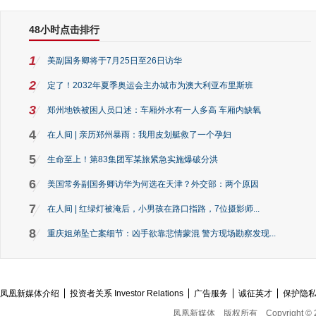
48小时点击排行
1
美副国务卿将于7月25日至26日访华
2
定了！2032年夏季奥运会主办城市为澳大利亚布里斯班
3
郑州地铁被困人员口述：车厢外水有一人多高 车厢内缺氧
4
在人间 | 亲历郑州暴雨：我用皮划艇救了一个孕妇
5
生命至上！第83集团军某旅紧急实施爆破分洪
6
美国常务副国务卿访华为何选在天津？外交部：两个原因
7
在人间 | 红绿灯被淹后，小男孩在路口指路，7位摄影师...
8
重庆姐弟坠亡案细节：凶手欲靠悲情蒙混 警方现场勘察发现...
凤凰新媒体介绍
投资者关系 Investor Relations
广告服务
诚征英才
保护隐
凤凰新媒体
版权所有
Copyright © 