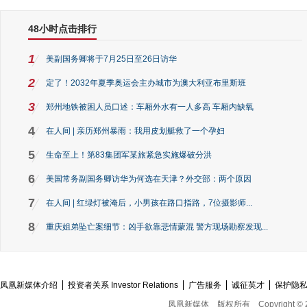
48小时点击排行
1
美副国务卿将于7月25日至26日访华
2
定了！2032年夏季奥运会主办城市为澳大利亚布里斯班
3
郑州地铁被困人员口述：车厢外水有一人多高 车厢内缺氧
4
在人间 | 亲历郑州暴雨：我用皮划艇救了一个孕妇
5
生命至上！第83集团军某旅紧急实施爆破分洪
6
美国常务副国务卿访华为何选在天津？外交部：两个原因
7
在人间 | 红绿灯被淹后，小男孩在路口指路，7位摄影师...
8
重庆姐弟坠亡案细节：凶手欲靠悲情蒙混 警方现场勘察发现...
凤凰新媒体介绍
投资者关系 Investor Relations
广告服务
诚征英才
保护隐
凤凰新媒体
版权所有
Copyright © 