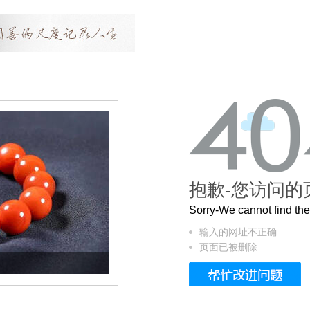
抱歉-您访问的
Sorry-We cannot find t
输入的网址不正确
页面已被删除
这个3.2米的长卷，还原了600岁的紫禁城