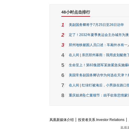
48小时点击排行
1
美副国务卿将于7月25日至26日访华
2
定了！2032年夏季奥运会主办城市为
3
郑州地铁被困人员口述：车厢外水有一
4
在人间 | 亲历郑州暴雨：我用皮划艇救
5
生命至上！第83集团军某旅紧急实施爆
6
美国常务副国务卿访华为何选在天津？
7
在人间 | 红绿灯被淹后，小男孩在路口指
8
重庆姐弟坠亡案细节：凶手欲靠悲情蒙混 
凤凰新媒体介绍
投资者关系 Investor Relations
凤凰