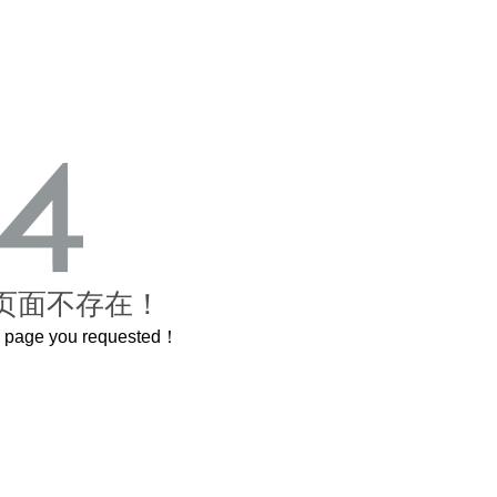
页面不存在！
he page you requested！
曲奇届的“爱马仕”把你的爱封在罐子里送给TA