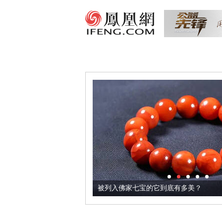
把它加到了牛轧糖里
被列入佛家七宝的它到底有多美？