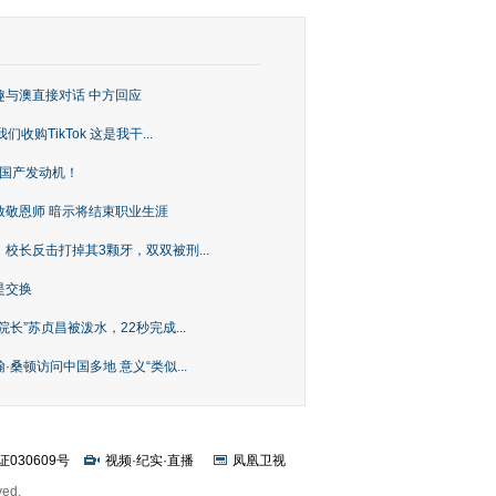
趣与澳直接对话 中方回应
购TikTok 这是我干...
上国产发动机！
致敬恩师 暗示将结束职业生涯
校长反击打掉其3颗牙，双双被刑...
是交换
长”苏贞昌被泼水，22秒完成...
桑顿访问中国多地 意义“类似...
证030609号
视频
·
纪实
·
直播
凤凰卫视
ved.