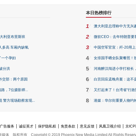
本日热榜排行
1
澳大利亚总理称中方无兴
2
澳大利亚布里斯班
微软CEO：去年特朗普要我们收
3
人多高 车厢内缺氧
中国空军官宣：歼-20用
4
了一个孕妇
女排国手晒全队聚餐照！
5
破分洪
河南醉汉闯进小学打校长，
6
外交部：两个原因
白宫回应孟晚舟案：这不
7
路，7位摄影师...
又打起来了！台湾省“行政院
8
警方现场勘察发现...
港媒：华尔街重要人物约翰·
广告服务
诚征英才
保护隐私权
免责条款
意见反馈
凤凰卫视介绍
京ICP
新媒体
版权所有
Copyright © 2019 Phoenix New Media Limited All Rights Reser