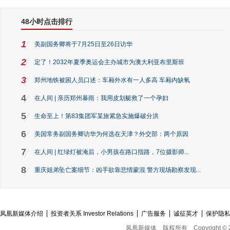
48小时点击排行
1
美副国务卿将于7月25日至26日访华
2
定了！2032年夏季奥运会主办城市为澳大利亚布里斯班
3
郑州地铁被困人员口述：车厢外水有一人多高 车厢内缺氧
4
在人间 | 亲历郑州暴雨：我用皮划艇救了一个孕妇
5
生命至上！第83集团军某旅紧急实施爆破分洪
6
美国常务副国务卿访华为何选在天津？外交部：两个原因
7
在人间 | 红绿灯被淹后，小男孩在路口指路，7位摄影师...
8
重庆姐弟坠亡案细节：凶手欲靠悲情蒙混 警方现场勘察发现...
凤凰新媒体介绍
投资者关系 Investor Relations
广告服务
诚征英才
保护隐
凤凰新媒体
版权所有
Copyright © 