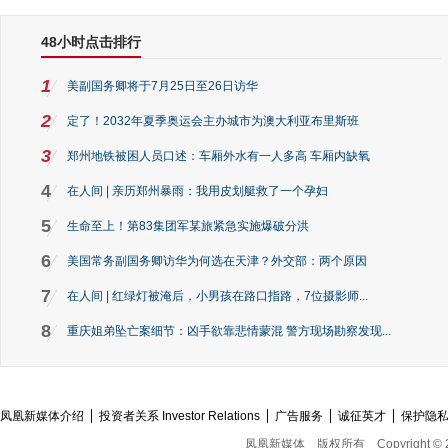
48小时点击排行
1
美副国务卿将于7月25日至26日访华
2
定了！2032年夏季奥运会主办城市为澳大利亚布里斯班
3
郑州地铁被困人员口述：车厢外水有一人多高 车厢内缺氧
4
在人间 | 亲历郑州暴雨：我用皮划艇救了一个孕妇
5
生命至上！第83集团军某旅紧急实施爆破分洪
6
美国常务副国务卿访华为何选在天津？外交部：两个原因
7
在人间 | 红绿灯被淹后，小男孩在路口指路，7位摄影师...
8
重庆姐弟坠亡案细节：凶手欲靠悲情蒙混 警方现场勘察发现...
凤凰新媒体介绍
投资者关系 Investor Relations
广告服务
诚征英才
保护隐
凤凰新媒体
版权所有
Copyright © 