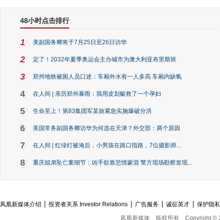
48小时点击排行
1
美副国务卿将于7月25日至26日访华
2
定了！2032年夏季奥运会主办城市为澳大利亚布里斯班
3
郑州地铁被困人员口述：车厢外水有一人多高 车厢内缺氧
4
在人间 | 亲历郑州暴雨：我用皮划艇救了一个孕妇
5
生命至上！第83集团军某旅紧急实施爆破分洪
6
美国常务副国务卿访华为何选在天津？外交部：两个原因
7
在人间 | 红绿灯被淹后，小男孩在路口指路，7位摄影师...
8
重庆姐弟坠亡案细节：凶手欲靠悲情蒙混 警方现场勘察发现...
凤凰新媒体介绍
投资者关系 Investor Relations
广告服务
诚征英才
保护隐
凤凰新媒体
版权所有
Copyright © 