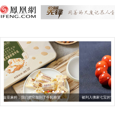
把它加到了牛轧糖里
被列入佛家七宝的它到底有多美？