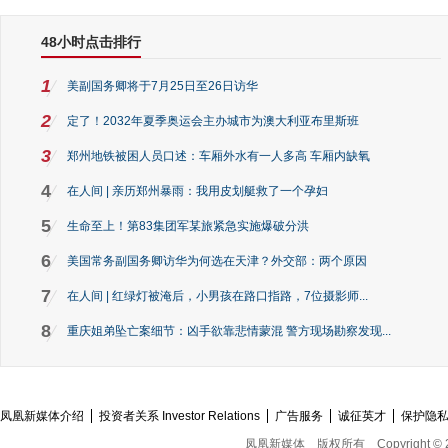
48小时点击排行
1
美副国务卿将于7月25日至26日访华
2
定了！2032年夏季奥运会主办城市为澳大利亚布里斯班
3
郑州地铁被困人员口述：车厢外水有一人多高 车厢内缺氧
4
在人间 | 亲历郑州暴雨：我用皮划艇救了一个孕妇
5
生命至上！第83集团军某旅紧急实施爆破分洪
6
美国常务副国务卿访华为何选在天津？外交部：两个原因
7
在人间 | 红绿灯被淹后，小男孩在路口指路，7位摄影师...
8
重庆姐弟坠亡案细节：凶手欲靠悲情蒙混 警方现场勘察发现...
凤凰新媒体介绍
投资者关系 Investor Relations
广告服务
诚征英才
保护隐
凤凰新媒体
版权所有
Copyright © 