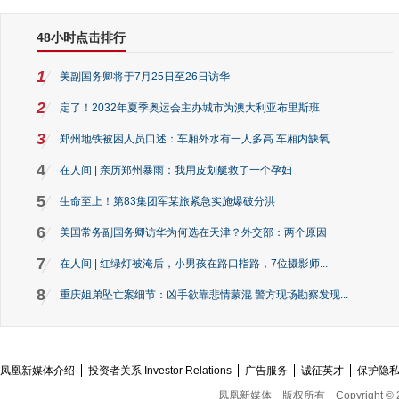
48小时点击排行
1
美副国务卿将于7月25日至26日访华
2
定了！2032年夏季奥运会主办城市为澳大利亚布里斯班
3
郑州地铁被困人员口述：车厢外水有一人多高 车厢内缺氧
4
在人间 | 亲历郑州暴雨：我用皮划艇救了一个孕妇
5
生命至上！第83集团军某旅紧急实施爆破分洪
6
美国常务副国务卿访华为何选在天津？外交部：两个原因
7
在人间 | 红绿灯被淹后，小男孩在路口指路，7位摄影师...
8
重庆姐弟坠亡案细节：凶手欲靠悲情蒙混 警方现场勘察发现...
凤凰新媒体介绍
投资者关系 Investor Relations
广告服务
诚征英才
保护隐
凤凰新媒体
版权所有
Copyright © 