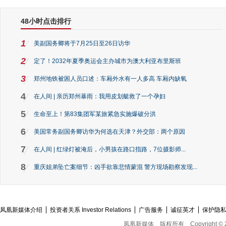
48小时点击排行
1
美副国务卿将于7月25日至26日访华
2
定了！2032年夏季奥运会主办城市为澳大利亚布里斯班
3
郑州地铁被困人员口述：车厢外水有一人多高 车厢内缺氧
4
在人间 | 亲历郑州暴雨：我用皮划艇救了一个孕妇
5
生命至上！第83集团军某旅紧急实施爆破分洪
6
美国常务副国务卿访华为何选在天津？外交部：两个原因
7
在人间 | 红绿灯被淹后，小男孩在路口指路，7位摄影师...
8
重庆姐弟坠亡案细节：凶手欲靠悲情蒙混 警方现场勘察发现...
凤凰新媒体介绍
投资者关系 Investor Relations
广告服务
诚征英才
保护隐
凤凰新媒体
版权所有
Copyright © 