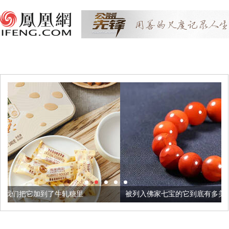
轧糖里
被列入佛家七宝的它到底有多美？