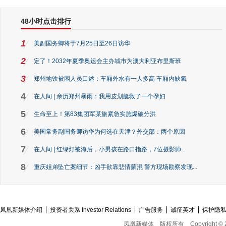
48小时点击排行
1
美副国务卿将于7月25日至26日访华
2
定了！2032年夏季奥运会主办城市为澳大利亚布里斯班
3
郑州地铁被困人员口述：车厢外水有一人多高 车厢内缺氧
4
在人间 | 亲历郑州暴雨：我用皮划艇救了一个孕妇
5
生命至上！第83集团军某旅紧急实施爆破分洪
6
美国常务副国务卿访华为何选在天津？外交部：两个原因
7
在人间 | 红绿灯被淹后，小男孩在路口指路，7位摄影师...
8
重庆姐弟坠亡案细节：凶手欲靠悲情蒙混 警方现场勘察发现...
凤凰新媒体介绍
投资者关系 Investor Relations
广告服务
诚征英才
保护隐
凤凰新媒体
版权所有
Copyright © 