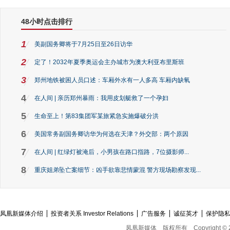
48小时点击排行
1
美副国务卿将于7月25日至26日访华
2
定了！2032年夏季奥运会主办城市为澳大利亚布里斯班
3
郑州地铁被困人员口述：车厢外水有一人多高 车厢内缺氧
4
在人间 | 亲历郑州暴雨：我用皮划艇救了一个孕妇
5
生命至上！第83集团军某旅紧急实施爆破分洪
6
美国常务副国务卿访华为何选在天津？外交部：两个原因
7
在人间 | 红绿灯被淹后，小男孩在路口指路，7位摄影师...
8
重庆姐弟坠亡案细节：凶手欲靠悲情蒙混 警方现场勘察发现...
凤凰新媒体介绍
投资者关系 Investor Relations
广告服务
诚征英才
保护隐
凤凰新媒体
版权所有
Copyright © 