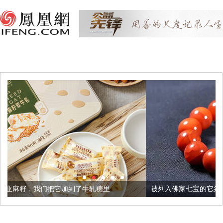
加到了牛轧糖里
被列入佛家七宝的它到底有多美？