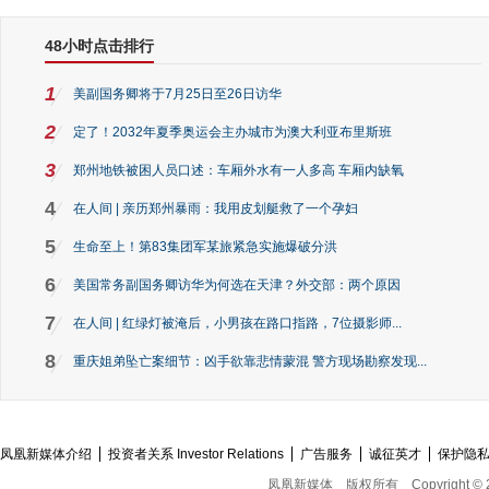
48小时点击排行
1
美副国务卿将于7月25日至26日访华
2
定了！2032年夏季奥运会主办城市为澳大利亚布里斯班
3
郑州地铁被困人员口述：车厢外水有一人多高 车厢内缺氧
4
在人间 | 亲历郑州暴雨：我用皮划艇救了一个孕妇
5
生命至上！第83集团军某旅紧急实施爆破分洪
6
美国常务副国务卿访华为何选在天津？外交部：两个原因
7
在人间 | 红绿灯被淹后，小男孩在路口指路，7位摄影师...
8
重庆姐弟坠亡案细节：凶手欲靠悲情蒙混 警方现场勘察发现...
凤凰新媒体介绍
投资者关系 Investor Relations
广告服务
诚征英才
保护隐
凤凰新媒体
版权所有
Copyright © 