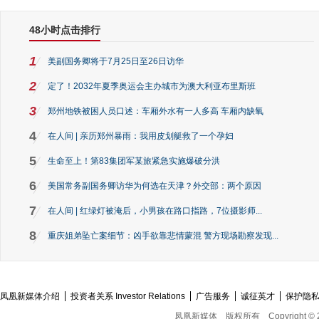
48小时点击排行
1
美副国务卿将于7月25日至26日访华
2
定了！2032年夏季奥运会主办城市为澳大利亚布里斯班
3
郑州地铁被困人员口述：车厢外水有一人多高 车厢内缺氧
4
在人间 | 亲历郑州暴雨：我用皮划艇救了一个孕妇
5
生命至上！第83集团军某旅紧急实施爆破分洪
6
美国常务副国务卿访华为何选在天津？外交部：两个原因
7
在人间 | 红绿灯被淹后，小男孩在路口指路，7位摄影师...
8
重庆姐弟坠亡案细节：凶手欲靠悲情蒙混 警方现场勘察发现...
凤凰新媒体介绍
投资者关系 Investor Relations
广告服务
诚征英才
保护隐
凤凰新媒体
版权所有
Copyright © 