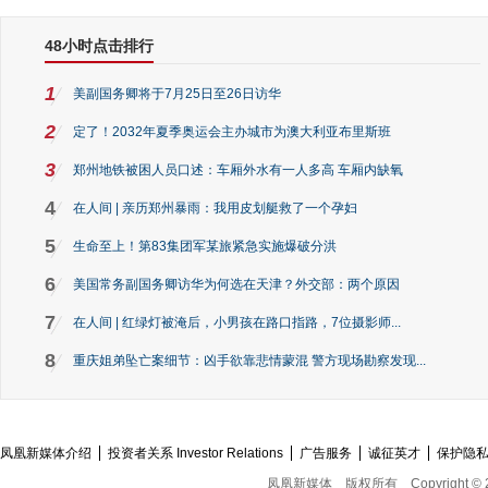
48小时点击排行
1
美副国务卿将于7月25日至26日访华
2
定了！2032年夏季奥运会主办城市为澳大利亚布里斯班
3
郑州地铁被困人员口述：车厢外水有一人多高 车厢内缺氧
4
在人间 | 亲历郑州暴雨：我用皮划艇救了一个孕妇
5
生命至上！第83集团军某旅紧急实施爆破分洪
6
美国常务副国务卿访华为何选在天津？外交部：两个原因
7
在人间 | 红绿灯被淹后，小男孩在路口指路，7位摄影师...
8
重庆姐弟坠亡案细节：凶手欲靠悲情蒙混 警方现场勘察发现...
凤凰新媒体介绍
投资者关系 Investor Relations
广告服务
诚征英才
保护隐
凤凰新媒体
版权所有
Copyright © 