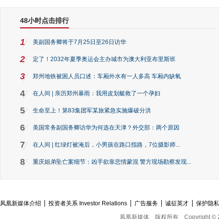
48小时点击排行
1
美副国务卿将于7月25日至26日访华
2
定了！2032年夏季奥运会主办城市为澳大利亚布里斯班
3
郑州地铁被困人员口述：车厢外水有一人多高 车厢内缺氧
4
在人间 | 亲历郑州暴雨：我用皮划艇救了一个孕妇
5
生命至上！第83集团军某旅紧急实施爆破分洪
6
美国常务副国务卿访华为何选在天津？外交部：两个原因
7
在人间 | 红绿灯被淹后，小男孩在路口指路，7位摄影师...
8
重庆姐弟坠亡案细节：凶手欲靠悲情蒙混 警方现场勘察发现...
凤凰新媒体介绍
投资者关系 Investor Relations
广告服务
诚征英才
保护隐
凤凰新媒体
版权所有
Copyright © 