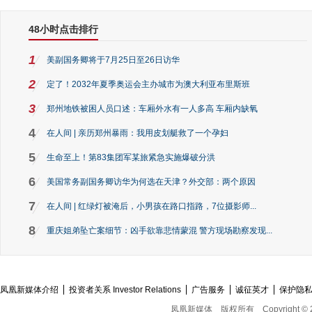
48小时点击排行
1
美副国务卿将于7月25日至26日访华
2
定了！2032年夏季奥运会主办城市为澳大利亚布里斯班
3
郑州地铁被困人员口述：车厢外水有一人多高 车厢内缺氧
4
在人间 | 亲历郑州暴雨：我用皮划艇救了一个孕妇
5
生命至上！第83集团军某旅紧急实施爆破分洪
6
美国常务副国务卿访华为何选在天津？外交部：两个原因
7
在人间 | 红绿灯被淹后，小男孩在路口指路，7位摄影师...
8
重庆姐弟坠亡案细节：凶手欲靠悲情蒙混 警方现场勘察发现...
凤凰新媒体介绍
投资者关系 Investor Relations
广告服务
诚征英才
保护隐
凤凰新媒体
版权所有
Copyright © 