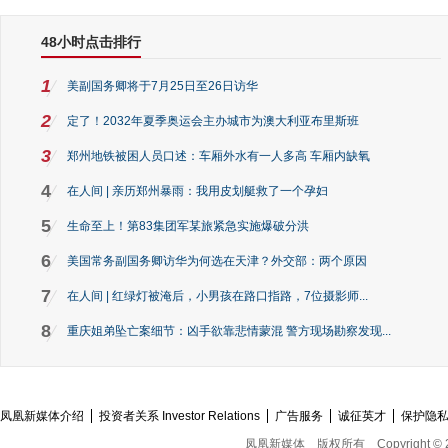
48小时点击排行
1
美副国务卿将于7月25日至26日访华
2
定了！2032年夏季奥运会主办城市为澳大利亚布里斯班
3
郑州地铁被困人员口述：车厢外水有一人多高 车厢内缺氧
4
在人间 | 亲历郑州暴雨：我用皮划艇救了一个孕妇
5
生命至上！第83集团军某旅紧急实施爆破分洪
6
美国常务副国务卿访华为何选在天津？外交部：两个原因
7
在人间 | 红绿灯被淹后，小男孩在路口指路，7位摄影师...
8
重庆姐弟坠亡案细节：凶手欲靠悲情蒙混 警方现场勘察发现...
凤凰新媒体介绍
投资者关系 Investor Relations
广告服务
诚征英才
保护隐
凤凰新媒体
版权所有
Copyright © 