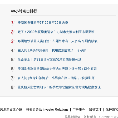
48小时点击排行
1
美副国务卿将于7月25日至26日访华
2
定了！2032年夏季奥运会主办城市为澳大利亚布里斯班
3
郑州地铁被困人员口述：车厢外水有一人多高 车厢内缺氧
4
在人间 | 亲历郑州暴雨：我用皮划艇救了一个孕妇
5
生命至上！第83集团军某旅紧急实施爆破分洪
6
美国常务副国务卿访华为何选在天津？外交部：两个原因
7
在人间 | 红绿灯被淹后，小男孩在路口指路，7位摄影师...
8
重庆姐弟坠亡案细节：凶手欲靠悲情蒙混 警方现场勘察发现...
凤凰新媒体介绍
投资者关系 Investor Relations
广告服务
诚征英才
保护隐
凤凰新媒体
版权所有
Copyright © 