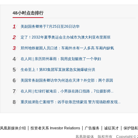
48小时点击排行
1
美副国务卿将于7月25日至26日访华
2
定了！2032年夏季奥运会主办城市为澳大利亚布里斯班
3
郑州地铁被困人员口述：车厢外水有一人多高 车厢内缺氧
4
在人间 | 亲历郑州暴雨：我用皮划艇救了一个孕妇
5
生命至上！第83集团军某旅紧急实施爆破分洪
6
美国常务副国务卿访华为何选在天津？外交部：两个原因
7
在人间 | 红绿灯被淹后，小男孩在路口指路，7位摄影师...
8
重庆姐弟坠亡案细节：凶手欲靠悲情蒙混 警方现场勘察发现...
凤凰新媒体介绍
投资者关系 Investor Relations
广告服务
诚征英才
保护隐
凤凰新媒体
版权所有
Copyright © 