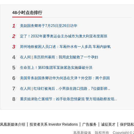
48小时点击排行
1
美副国务卿将于7月25日至26日访华
2
定了！2032年夏季奥运会主办城市为澳大利亚布里斯班
3
郑州地铁被困人员口述：车厢外水有一人多高 车厢内缺氧
4
在人间 | 亲历郑州暴雨：我用皮划艇救了一个孕妇
5
生命至上！第83集团军某旅紧急实施爆破分洪
6
美国常务副国务卿访华为何选在天津？外交部：两个原因
7
在人间 | 红绿灯被淹后，小男孩在路口指路，7位摄影师...
8
重庆姐弟坠亡案细节：凶手欲靠悲情蒙混 警方现场勘察发现...
凤凰新媒体介绍
投资者关系 Investor Relations
广告服务
诚征英才
保护隐
凤凰新媒体
版权所有
Copyright © 