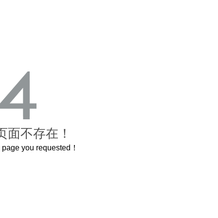
页面不存在！
he page you requested！
禁城
曲奇届的“爱马仕”把你的爱封在罐子里送给