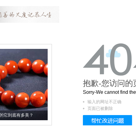
抱歉-您访问的
Sorry-We cannot find t
输入的网址不正确
页面已被删除
？
这个3.2米的长卷，还原了600岁的紫