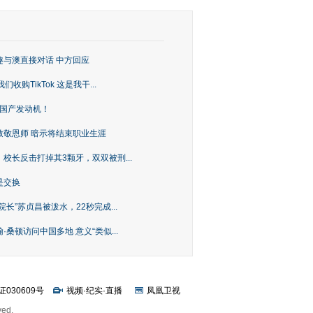
趣与澳直接对话 中方回应
购TikTok 这是我干...
上国产发动机！
致敬恩师 暗示将结束职业生涯
校长反击打掉其3颗牙，双双被刑...
是交换
长”苏贞昌被泼水，22秒完成...
桑顿访问中国多地 意义“类似...
证030609号
视频
·
纪实
·
直播
凤凰卫视
ved.