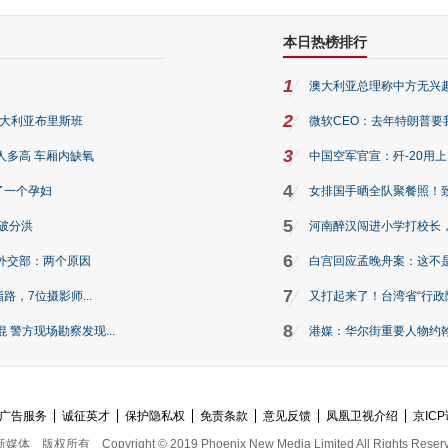
本日热榜排行
1
澳大利亚总理称中方无兴
2
澳大利亚布里斯班
微软CEO：去年特朗普要我们收
3
人多高 车厢内缺氧
中国空军官宣：歼-20用
4
了一个孕妇
女排国手晒全队聚餐照！
5
破分洪
河南醉汉闯进小学打校长，
6
外交部：两个原因
白宫回应孟晚舟案：这不
7
路，7位摄影师...
又打起来了！台湾省“行政院
8
警方现场勘察发现...
港媒：华尔街重要人物约翰·
广告服务
诚征英才
保护隐私权
免责条款
意见反馈
凤凰卫视介绍
京ICP
新媒体
版权所有
Copyright © 2019 Phoenix New Media Limited All Rights Reser