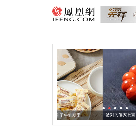
，我们把它加到了牛轧糖里
被列入佛家七宝的它到底有多美