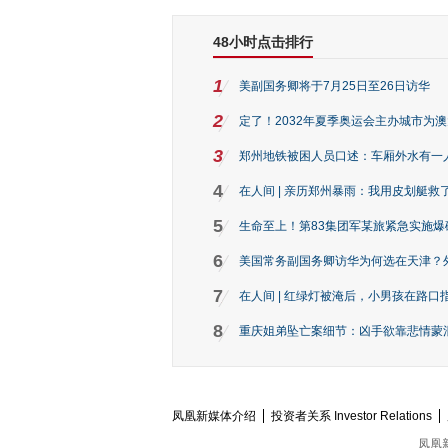
48小时点击排行
1
美副国务卿将于7月25日至26日访华
2
定了！2032年夏季奥运会主办城市为
3
郑州地铁被困人员口述：车厢外水有一
4
在人间 | 亲历郑州暴雨：我用皮划艇救
5
生命至上！第83集团军某旅紧急实施爆
6
美国常务副国务卿访华为何选在天津？
7
在人间 | 红绿灯被淹后，小男孩在路口指
8
重庆姐弟坠亡案细节：凶手欲靠悲情蒙混 
凤凰新媒体介绍
投资者关系 Investor Relations
凤凰