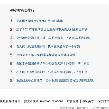
48小时点击排行
1
美副国务卿将于7月25日至26日访华
2
定了！2032年夏季奥运会主办城市为澳大利亚布里斯班
3
郑州地铁被困人员口述：车厢外水有一人多高 车厢内缺氧
4
在人间 | 亲历郑州暴雨：我用皮划艇救了一个孕妇
5
生命至上！第83集团军某旅紧急实施爆破分洪
6
美国常务副国务卿访华为何选在天津？外交部：两个原因
7
在人间 | 红绿灯被淹后，小男孩在路口指路，7位摄影师...
8
重庆姐弟坠亡案细节：凶手欲靠悲情蒙混 警方现场勘察发现...
凤凰新媒体介绍
投资者关系 Investor Relations
广告服务
诚征英才
保护隐
凤凰新媒体
版权所有
Copyright © 