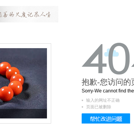
抱歉-您访问的
Sorry-We cannot find t
输入的网址不正确
页面已被删除
这个3.2米的长卷，还原了600岁的紫禁城