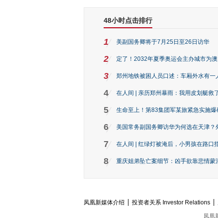
48小时点击排行
1
美副国务卿将于7月25日至26日访华
2
定了！2032年夏季奥运会主办城市为
3
郑州地铁被困人员口述：车厢外水有一
4
在人间 | 亲历郑州暴雨：我用皮划艇救
5
生命至上！第83集团军某旅紧急实施爆
6
美国常务副国务卿访华为何选在天津？
7
在人间 | 红绿灯被淹后，小男孩在路口指
8
重庆姐弟坠亡案细节：凶手欲靠悲情蒙混 
凤凰新媒体介绍
投资者关系 Investor Relations
凤凰