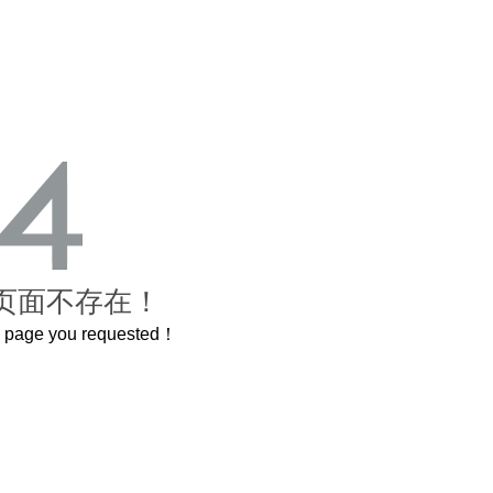
页面不存在！
he page you requested！
曲奇届的“爱马仕”把你的爱封在罐子里送给TA