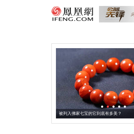
把它加到了牛轧糖里
被列入佛家七宝的它到底有多美？