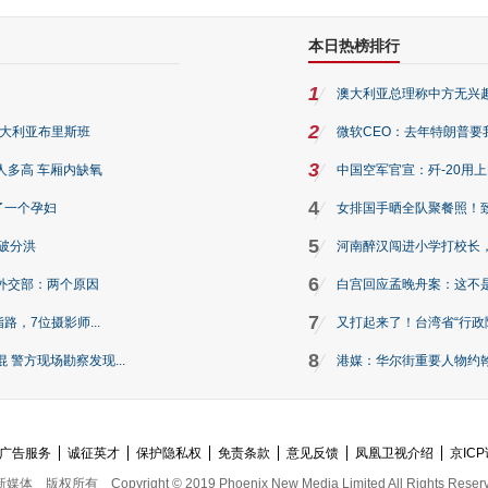
本日热榜排行
1
澳大利亚总理称中方无兴
2
澳大利亚布里斯班
微软CEO：去年特朗普要我们收
3
人多高 车厢内缺氧
中国空军官宣：歼-20用
4
了一个孕妇
女排国手晒全队聚餐照！
5
破分洪
河南醉汉闯进小学打校长，
6
外交部：两个原因
白宫回应孟晚舟案：这不
7
路，7位摄影师...
又打起来了！台湾省“行政院
8
警方现场勘察发现...
港媒：华尔街重要人物约翰·
广告服务
诚征英才
保护隐私权
免责条款
意见反馈
凤凰卫视介绍
京ICP
新媒体
版权所有
Copyright © 2019 Phoenix New Media Limited All Rights Reser