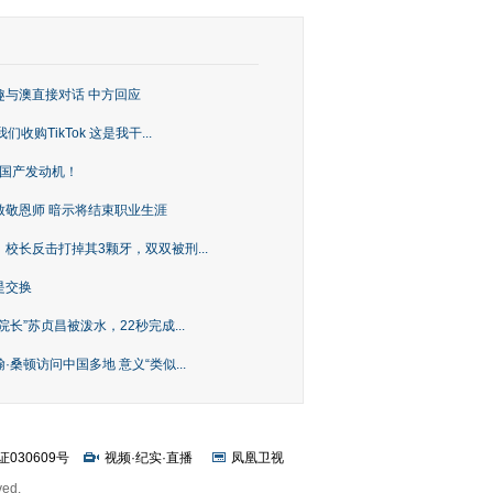
趣与澳直接对话 中方回应
购TikTok 这是我干...
上国产发动机！
致敬恩师 暗示将结束职业生涯
校长反击打掉其3颗牙，双双被刑...
是交换
长”苏贞昌被泼水，22秒完成...
桑顿访问中国多地 意义“类似...
证030609号
视频
·
纪实
·
直播
凤凰卫视
ved.