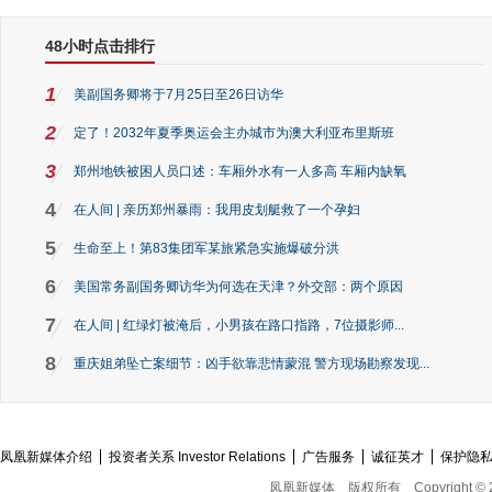
48小时点击排行
1
美副国务卿将于7月25日至26日访华
2
定了！2032年夏季奥运会主办城市为澳大利亚布里斯班
3
郑州地铁被困人员口述：车厢外水有一人多高 车厢内缺氧
4
在人间 | 亲历郑州暴雨：我用皮划艇救了一个孕妇
5
生命至上！第83集团军某旅紧急实施爆破分洪
6
美国常务副国务卿访华为何选在天津？外交部：两个原因
7
在人间 | 红绿灯被淹后，小男孩在路口指路，7位摄影师...
8
重庆姐弟坠亡案细节：凶手欲靠悲情蒙混 警方现场勘察发现...
凤凰新媒体介绍
投资者关系 Investor Relations
广告服务
诚征英才
保护隐
凤凰新媒体
版权所有
Copyright © 