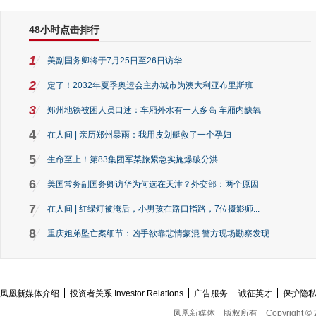
48小时点击排行
1
美副国务卿将于7月25日至26日访华
2
定了！2032年夏季奥运会主办城市为澳大利亚布里斯班
3
郑州地铁被困人员口述：车厢外水有一人多高 车厢内缺氧
4
在人间 | 亲历郑州暴雨：我用皮划艇救了一个孕妇
5
生命至上！第83集团军某旅紧急实施爆破分洪
6
美国常务副国务卿访华为何选在天津？外交部：两个原因
7
在人间 | 红绿灯被淹后，小男孩在路口指路，7位摄影师...
8
重庆姐弟坠亡案细节：凶手欲靠悲情蒙混 警方现场勘察发现...
凤凰新媒体介绍
投资者关系 Investor Relations
广告服务
诚征英才
保护隐
凤凰新媒体
版权所有
Copyright © 