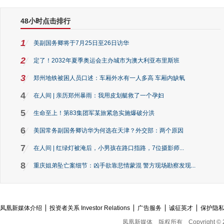
48小时点击排行
1
美副国务卿将于7月25日至26日访华
2
定了！2032年夏季奥运会主办城市为澳大利亚布里斯班
3
郑州地铁被困人员口述：车厢外水有一人多高 车厢内缺氧
4
在人间 | 亲历郑州暴雨：我用皮划艇救了一个孕妇
5
生命至上！第83集团军某旅紧急实施爆破分洪
6
美国常务副国务卿访华为何选在天津？外交部：两个原因
7
在人间 | 红绿灯被淹后，小男孩在路口指路，7位摄影师...
8
重庆姐弟坠亡案细节：凶手欲靠悲情蒙混 警方现场勘察发现...
凤凰新媒体介绍
投资者关系 Investor Relations
广告服务
诚征英才
保护隐
凤凰新媒体
版权所有
Copyright © 