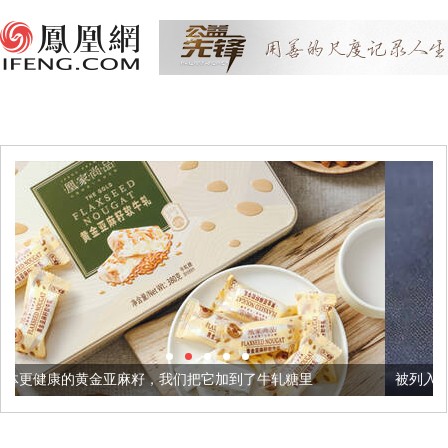
籽，我们把它加到了牛轧糖里
被列入佛家七宝的它到底有多