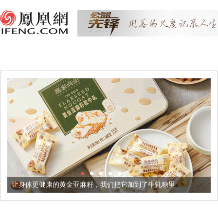
健康的黄金亚麻籽，我们把它加到了牛轧糖里
被列入佛家七