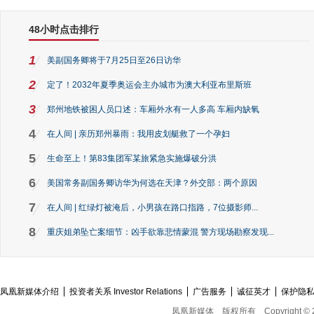
48小时点击排行
1
美副国务卿将于7月25日至26日访华
2
定了！2032年夏季奥运会主办城市为澳大利亚布里斯班
3
郑州地铁被困人员口述：车厢外水有一人多高 车厢内缺氧
4
在人间 | 亲历郑州暴雨：我用皮划艇救了一个孕妇
5
生命至上！第83集团军某旅紧急实施爆破分洪
6
美国常务副国务卿访华为何选在天津？外交部：两个原因
7
在人间 | 红绿灯被淹后，小男孩在路口指路，7位摄影师...
8
重庆姐弟坠亡案细节：凶手欲靠悲情蒙混 警方现场勘察发现...
凤凰新媒体介绍
投资者关系 Investor Relations
广告服务
诚征英才
保护隐
凤凰新媒体
版权所有
Copyright © 