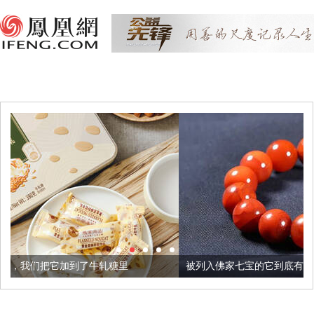
牛轧糖里
被列入佛家七宝的它到底有多美？