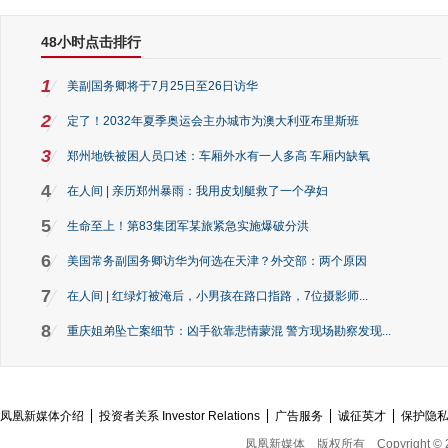
48小时点击排行
1
美副国务卿将于7月25日至26日访华
2
定了！2032年夏季奥运会主办城市为澳大利亚布里斯班
3
郑州地铁被困人员口述：车厢外水有一人多高 车厢内缺氧
4
在人间 | 亲历郑州暴雨：我用皮划艇救了一个孕妇
5
生命至上！第83集团军某旅紧急实施爆破分洪
6
美国常务副国务卿访华为何选在天津？外交部：两个原因
7
在人间 | 红绿灯被淹后，小男孩在路口指路，7位摄影师...
8
重庆姐弟坠亡案细节：凶手欲靠悲情蒙混 警方现场勘察发现...
凤凰新媒体介绍
投资者关系 Investor Relations
广告服务
诚征英才
保护隐
凤凰新媒体
版权所有
Copyright © 