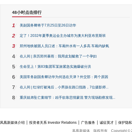
48小时点击排行
1
美副国务卿将于7月25日至26日访华
2
定了！2032年夏季奥运会主办城市为澳大利亚布里斯班
3
郑州地铁被困人员口述：车厢外水有一人多高 车厢内缺氧
4
在人间 | 亲历郑州暴雨：我用皮划艇救了一个孕妇
5
生命至上！第83集团军某旅紧急实施爆破分洪
6
美国常务副国务卿访华为何选在天津？外交部：两个原因
7
在人间 | 红绿灯被淹后，小男孩在路口指路，7位摄影师...
8
重庆姐弟坠亡案细节：凶手欲靠悲情蒙混 警方现场勘察发现...
凤凰新媒体介绍
投资者关系 Investor Relations
广告服务
诚征英才
保护隐
凤凰新媒体
版权所有
Copyright © 