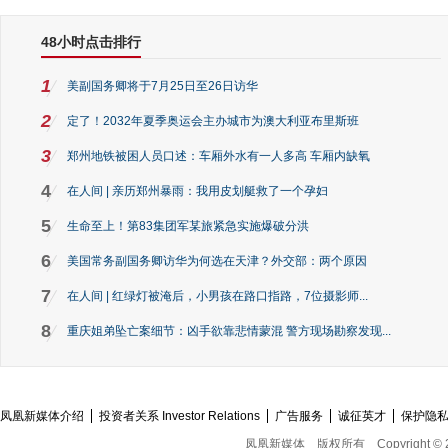
48小时点击排行
1
美副国务卿将于7月25日至26日访华
2
定了！2032年夏季奥运会主办城市为澳大利亚布里斯班
3
郑州地铁被困人员口述：车厢外水有一人多高 车厢内缺氧
4
在人间 | 亲历郑州暴雨：我用皮划艇救了一个孕妇
5
生命至上！第83集团军某旅紧急实施爆破分洪
6
美国常务副国务卿访华为何选在天津？外交部：两个原因
7
在人间 | 红绿灯被淹后，小男孩在路口指路，7位摄影师...
8
重庆姐弟坠亡案细节：凶手欲靠悲情蒙混 警方现场勘察发现...
凤凰新媒体介绍
投资者关系 Investor Relations
广告服务
诚征英才
保护隐
凤凰新媒体
版权所有
Copyright © 