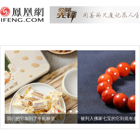
轧糖里
被列入佛家七宝的它到底有多美？