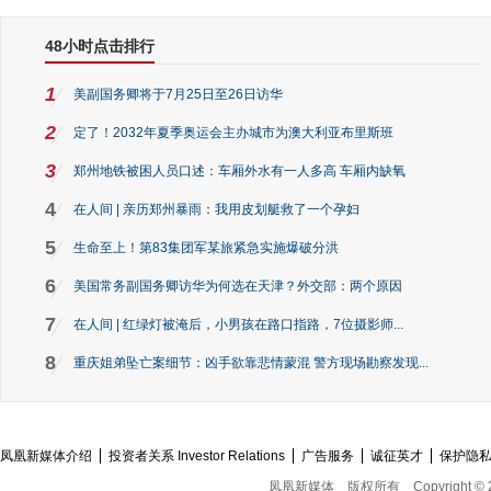
48小时点击排行
1
美副国务卿将于7月25日至26日访华
2
定了！2032年夏季奥运会主办城市为澳大利亚布里斯班
3
郑州地铁被困人员口述：车厢外水有一人多高 车厢内缺氧
4
在人间 | 亲历郑州暴雨：我用皮划艇救了一个孕妇
5
生命至上！第83集团军某旅紧急实施爆破分洪
6
美国常务副国务卿访华为何选在天津？外交部：两个原因
7
在人间 | 红绿灯被淹后，小男孩在路口指路，7位摄影师...
8
重庆姐弟坠亡案细节：凶手欲靠悲情蒙混 警方现场勘察发现...
凤凰新媒体介绍
投资者关系 Investor Relations
广告服务
诚征英才
保护隐
凤凰新媒体
版权所有
Copyright © 